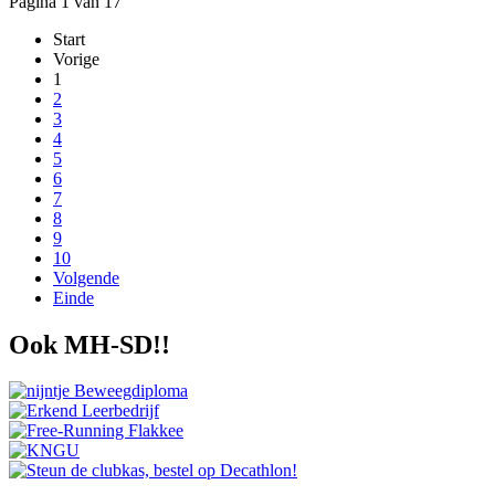
Pagina 1 van 17
Start
Vorige
1
2
3
4
5
6
7
8
9
10
Volgende
Einde
Ook MH-SD!!