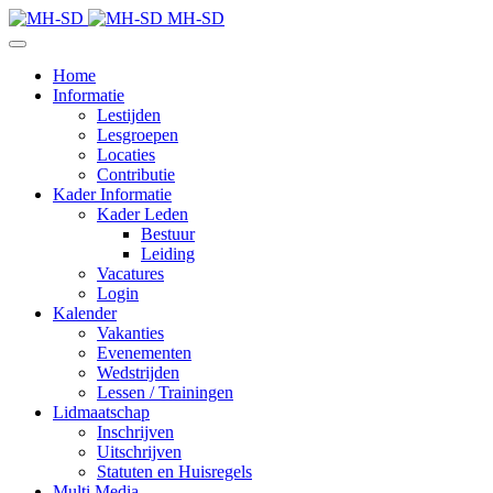
MH-SD
Home
Informatie
Lestijden
Lesgroepen
Locaties
Contributie
Kader Informatie
Kader Leden
Bestuur
Leiding
Vacatures
Login
Kalender
Vakanties
Evenementen
Wedstrijden
Lessen / Trainingen
Lidmaatschap
Inschrijven
Uitschrijven
Statuten en Huisregels
Multi Media